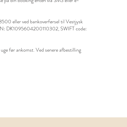
se på din booking enten via SMS eller e-
500 eller ved bankoverførsel til Vestjysk
 IBAN: DK1095604200110302, SWIFT code:
n uge før ankomst. Ved senere afbestilling