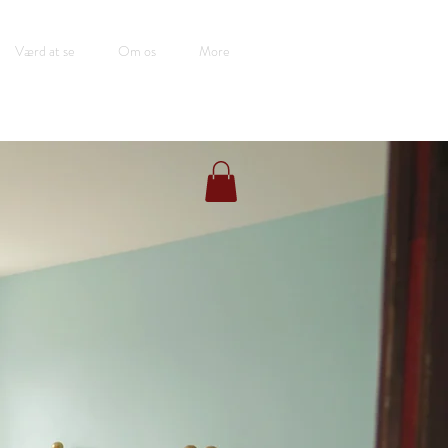
Værd at se
Om os
More