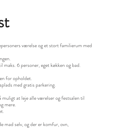
st
repersoners værelse og et stort familierum med
.
angen.
til maks. 6 personer, eget køkken og bad.
en for opholdet.
splads med gratis parkering.
muligt at leje alle værelser og festsalen til
og mere.
et.
de mad selv, og der er komfur, ovn,