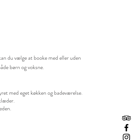
 kan du vælge at booke med eller uden
åde børn og voksne.
tyret med eget køkken og badeværelse.
klæder.
heden.