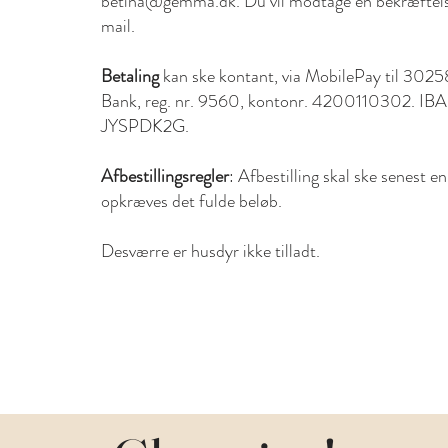
betina@gemma.dk
. Du vil modtage en bekræftel
mail.
Betaling
kan ske kontant, via MobilePay til 30258
Bank, reg. nr. 9560, kontonr. 4200110302.
JYSPDK2G.
Afbestillingsregler
: Afbestilling skal ske senest e
opkræves det fulde beløb.
Desværre er husdyr ikke tilladt.