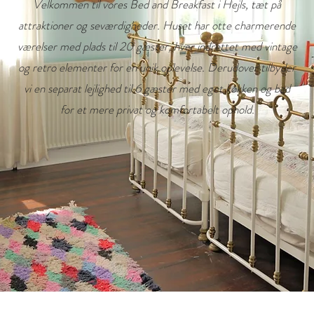
Velkommen til vores Bed and Breakfast i Hejls, tæt på
attraktioner og seværdigheder. Huset har otte charmerende
værelser med plads til 20 gæster, hver indrettet med vintage
og retro elementer for en unik oplevelse. Derudover tilbyder
vi en separat lejlighed til 6 gæster med eget køkken og bad
for et mere privat og komfortabelt ophold.