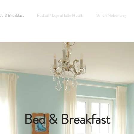
ed & Breakfast
Festsal / Leje af hele Huset
Galleri Nebenting
Bed & Breakfast